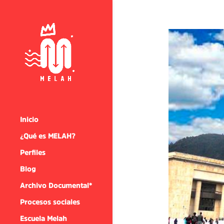
Inicio
¿Qué es MELAH?
Perfiles
Blog
Archivo Documental*
Procesos sociales
Escuela Melah