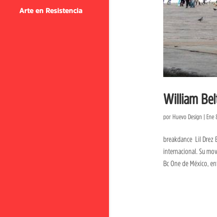
Arte en Resistencia
William Bel
por
Huevo Design
|
Ene 
breakdance Lil Drez B
internacional. Su mov
Bc One de México, ent